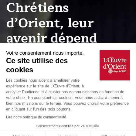
Chrétiens
d’Orient, leur
avenir dépend
de votre soutien
Je fais un
Je fais un
don
don
déductible
déductible
de mon IR
de mon IFI